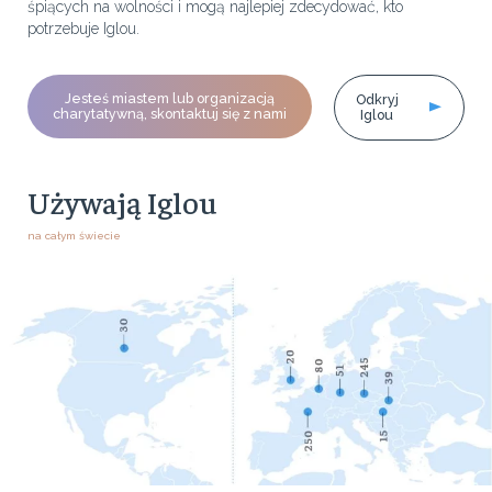
śpiących na wolności i mogą najlepiej zdecydować, kto
potrzebuje Iglou.
Jesteś miastem lub organizacją
Odkryj
charytatywną, skontaktuj się z nami
Iglou
Używają Iglou
na całym świecie