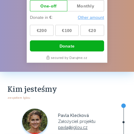
Kim jesteśmy
zespołem Iglou
Pavla Klečková
Założyciel projektu
pavla@iglou.cz