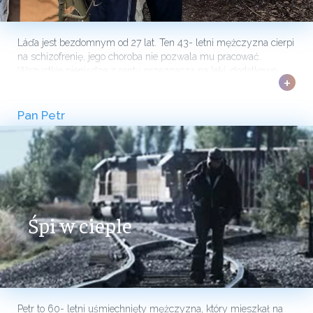
Láďa jest bezdomnym od 27 lat. Ten 43- letni mężczyzna cierpi
na schizofrenię, jego choroba nie pozwala mu pracować.
Wszystkie pieniądze z renty przeznacza na leki, dodatkowo
+
próbuje zarobić zbierając makulaturę i żelazo. W dziurawym
namiocie spędza mroźne noce. Wcześniej starał się
Pan Petr
Śpi w cieple
Petr to 60- letni uśmiechnięty mężczyzna, który mieszkał na