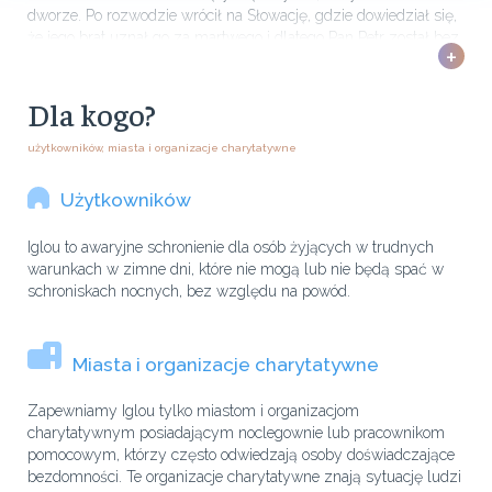
dworze. Po rozwodzie wrócił na Słowację, gdzie dowiedział się,
że jego brat uznał go za martwego i dlatego Pan Petr został bez
+
dachu nad głową. Zdecydował, że wróci do Czech, zamieszkał
Dla kogo?
użytkowników, miasta i organizacje charytatywne
Użytkowników
Iglou to awaryjne schronienie dla osób żyjących w trudnych
warunkach w zimne dni, które nie mogą lub nie będą spać w
schroniskach nocnych, bez względu na powód.
Miasta i organizacje charytatywne
Zapewniamy Iglou tylko miastom i organizacjom
charytatywnym posiadającym noclegownie lub pracownikom
pomocowym, którzy często odwiedzają osoby doświadczające
bezdomności. Te organizacje charytatywne znają sytuację ludzi