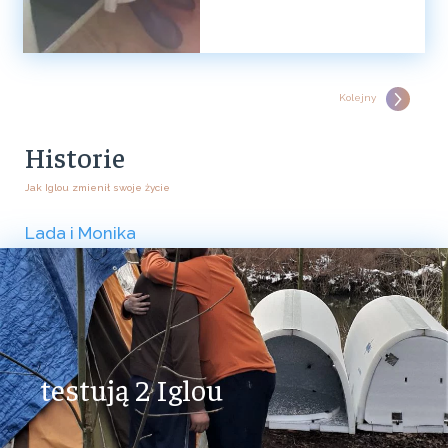
Kolejny
Historie
Jak Iglou zmienił swoje życie
Lada i Monika
testują 2 Iglou