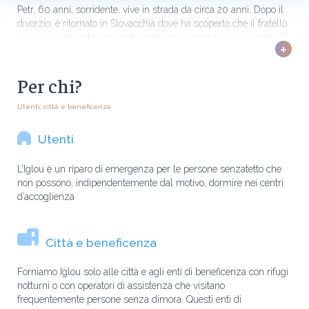
Petr, 60 anni, sorridente, vive in strada da circa 20 anni. Dopo il
divorzio, è ritornato in Slovacchia dove ha scoperto che il fratello
lo aveva dichiarato per morto e che non possedeva più niente. E'
+
dunque tornato in Reppublica
Per chi?
Utenti, città e beneficenza
Utenti
L’Iglou è un riparo di emergenza per le persone senzatetto che
non possono, indipendentemente dal motivo, dormire nei centri
d’accoglienza
Città e beneficenza
Forniamo Iglou solo alle città e agli enti di beneficenza con rifugi
notturni o con operatori di assistenza che visitano
frequentemente persone senza dimora. Questi enti di