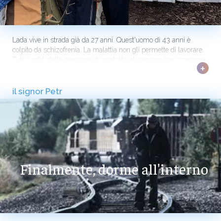
Lada vive in strada già da 27 anni. Quest'uomo di 43 anni è
colpito da schizofrenia. La malattia non gli permette di lavorare.
Tutti i soldi della pensione di invalidità gli servono per comprare
+
le medicine di cui ha bisogno.
il signor Petr
Finalmente, dorme all'interno