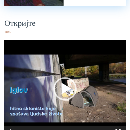
Откријте
Iglou
Прегледач
видео
записа