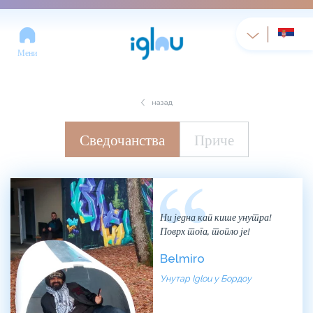
Мени
назад
Сведочанства
Приче
Ни једна кап кише унутра!
Поврх тога, топло је!
Belmiro
Унутар Iglou у Бордоу