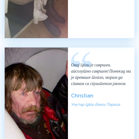
Овај Iglou је савршен,
апсолутно савршен! Понекад ми
је превише топло, морам да
спавам са спуштеном јакном.
Christian
Унутар Iglou близу Париза