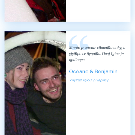
Много је лакше спавати ноћу, а
ујутро се будити. Овај Iglou је
драгоцен.
Océane & Benjamin
Унутар Iglou у Паризу