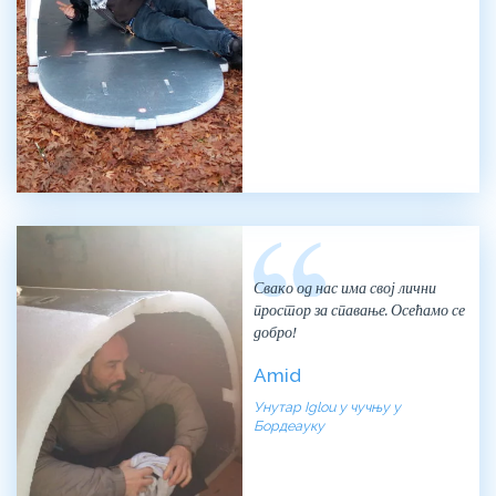
Свако од нас има свој лични
простор за спавање. Осећамо се
добро!
Amid
Унутар Iglou у чучњу у
Бордеауку