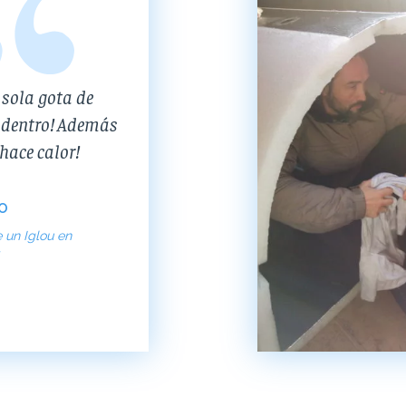
 sola gota de
adentro! Además
¡hace calor!
o
 un Iglou en