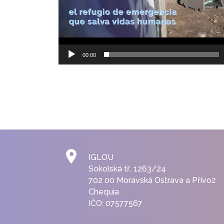
00:00
IGLOU
Sokolská tř. 1263/24
702 00 Moravská Ostrava a Přívoz
Chequia
IČO: 07577567