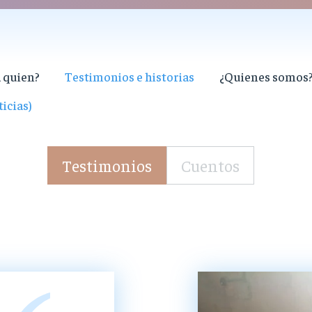
 quien?
Testimonios e historias
¿Quienes somos
icias)
Testimonios
Cuentos