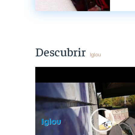
Descubrir
Iglou
Reproductor
de
vídeo