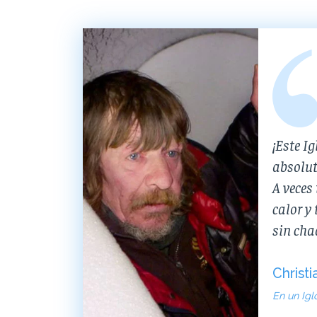
¡Este Ig
absolut
A veces
calor y
sin cha
Christi
En un Igl