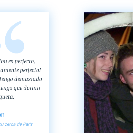
lou es perfecto,
amente perfecto!
 tengo demasiado
 tengo que dormir
queta.
an
ou cerca de París