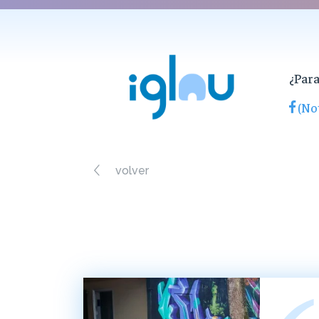
¿Para
(Not
volver