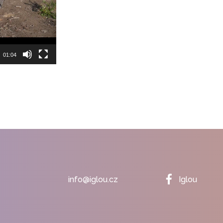
01:04
info@iglou.cz
Iglou