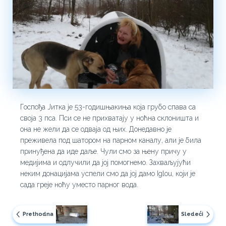
Госпођа Јитка је 53-годишњакиња која грубо спава са
своја 3 пса. Пси се не прихватају у ноћна склоништа и
она не жели да се одваја од њих. Донедавно је
преживела под шатором на парном каналу, али је била
принуђена да иде даље. Чули смо за њену причу у
медијима и одлучили да јој помогнемо. Захваљујући
неким донацијама успели смо да јој дамо Iglou, који је
сада греје ноћу уместо парног вода.
Prethodna
Sledeći