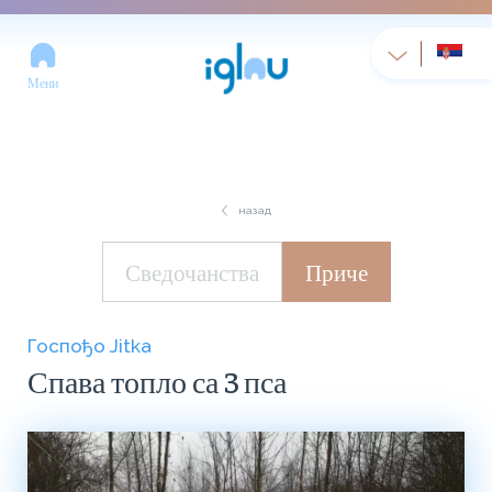
Мени
назад
Сведочанства
Приче
Госпођо Jitka
Спава топло са 3 пса