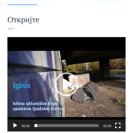
Откријте
Iglou
Прегледач
видео
записа
00:00
01:04