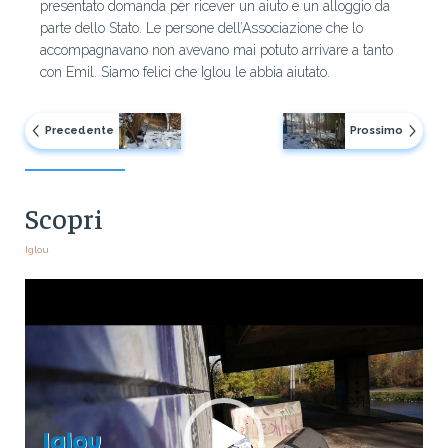
presentato domanda per ricever un aiuto e un alloggio da
parte dello Stato. Le persone dell’Associazione che lo
accompagnavano non avevano mai potuto arrivare a tanto
con Emil. Siamo felici che Iglou le abbia aiutato.
Precedente
Prossimo
Scopri
Iglou
Video
Player