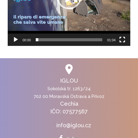
00:00
01:04
IGLOU
Sokolská tř. 1263/24
702 00 Moravská Ostrava a Přívoz
Cechia
IČO: 07577567
info@iglou.cz