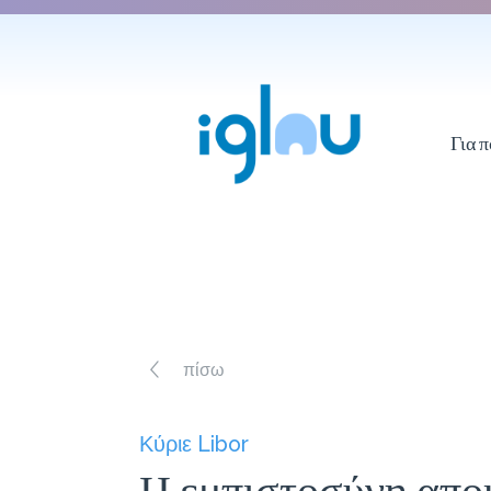
Για π
πίσω
Κύριε Libor
Η εμπιστοσύνη αποκ