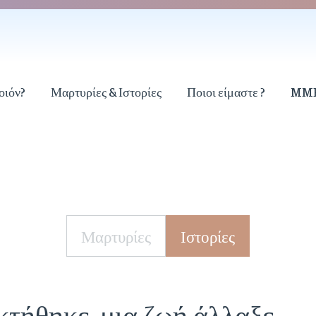
οιόν?
Μαρτυρίες & Ιστορίες
Ποιοι είμαστε ?
MM
Μαρτυρίες
Ιστορίες
τήθηκε, μια ζωή άλλαξε