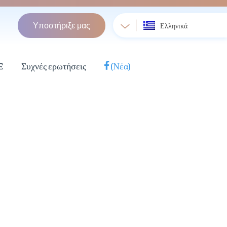
Υποστήριξε μας
Ελληνικά
E
Συχνές ερωτήσεις
(Νέα)