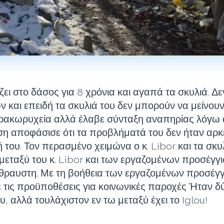
 ζει στο δάσος για 8 χρόνια και αγαπά τα σκυλιά. Δε
 και επειδή τα σκυλιά του δεν μπορούν να μείνουν 
θρακωρυχεία αλλά έλαβε σύνταξη αναπηρίας λόγω 
ση αποφάσισε ότι τα προβλήματά του δεν ήταν αρκε
 του. Τον περασμένο χειμώνα ο κ. Libor και τα σκυ
μεταξύ του κ. Libor και των εργαζομένων προσέγγισ
ύθραυστη. Με τη βοήθεια των εργαζομένων προσέγγι
 τις προϋποθέσεις για κοινωνικές παροχές Ήταν δύ
υ, αλλά τουλάχιστον εν τω μεταξύ έχει το Iglou!