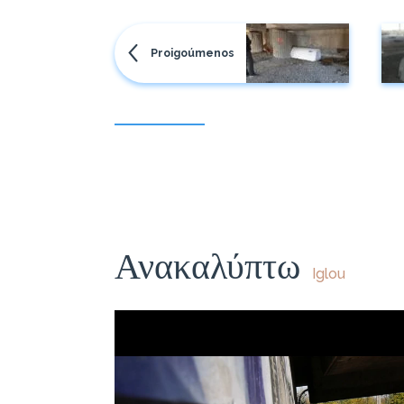
Proigoúmenos
Ανακαλύπτω
Iglou
Πρόγραμμα
Αναπαραγωγής
Βίντεο